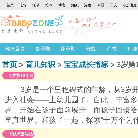
首页
论坛
活动
绘本
博客
知识
深度
专题
工具
积分兑换
知识首页
备孕期
怀孕期
分娩
产后
0-1岁
专题
首页
>
育儿知识
>
宝宝成长指标
> 3岁第
3岁第12个月
3岁是一个里程碑式的年龄，从3岁
进入社会——上幼儿园了。自此，丰富多
界，开始在孩子面前展开。而孩子回馈给
童真世界。和孩子一起，探索“十万个为什
能力“加油站”