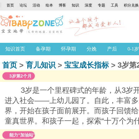
首页
论坛
活动
绘本
博客
知识
深度
专题
工具
积分兑换
知识首页
备孕期
怀孕期
分娩
产后
0-1岁
专题
首页
>
育儿知识
>
宝宝成长指标
> 3岁第
3岁第2个月
3岁是一个里程碑式的年龄，从3岁
进入社会——上幼儿园了。自此，丰富多
界，开始在孩子面前展开。而孩子回馈给
童真世界。和孩子一起，探索“十万个为什
能力“加油站”