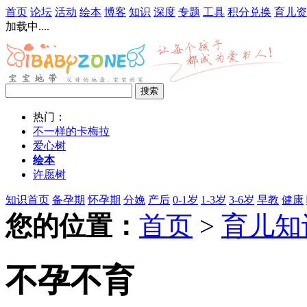
首页
论坛
活动
绘本
博客
知识
深度
专题
工具
积分兑换
育儿资
加载中....
热门：
不一样的卡梅拉
爱心树
绘本
许愿树
知识首页
备孕期
怀孕期
分娩
产后
0-1岁
1-3岁
3-6岁
早教
健康
您的位置：
首页
>
育儿知
不孕不育