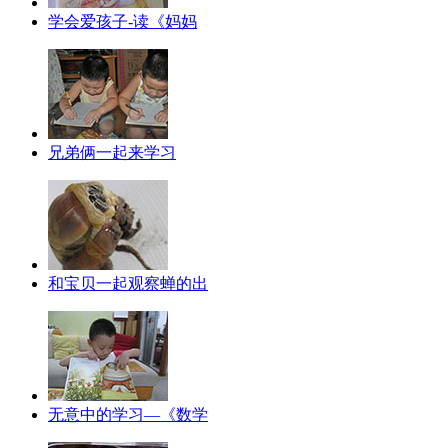
学会爱孩子-读《妈妈
兄弟俩一起来学习
和宝贝一起观察蝉的出
无意中的学习—《数学