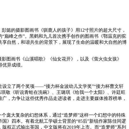
。彭懿的摄影图画书《驯鹿人的孩子》用12寸照片的超大尺寸，
“巅峰之作”。黑鹤和九儿首次携手创作的图画书《鄂温克的驼
共享自然，和谐共生的背景下，展现了生命的温暖和大自然的博
摄影图画书《山溪唱歌》《仙女花开》，以及《萤火虫女孩》
得优异成绩。
社设立了两个奖项——“接力杯金波幼儿文学奖”“接力杯曹文轩
、陈琪敬《听说青蛙在洗碗》、王璐琪《给我一个太阳》、许廷旺
推广，力争让这些优秀作品走进读者，走进主要媒体推荐榜单，
个庞大复杂的幻想体系，通过“造梦师”这样一个幻想中的特殊
国》四本。有着北航工学硕士背景的“85后”新锐作家陈佳同逻
购买，版权正式输出英国，中文版将在2019年上市。而“造梦师”系列