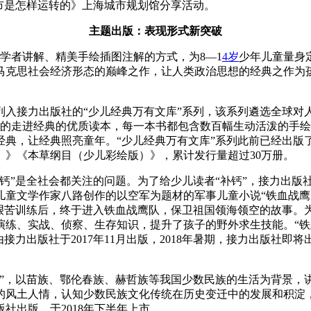
市是怎样运转的》上海城市规划馆分享活动。
主题出版：表现形式新突破
威学者讲解、精美手绘插图注解的方式，为8—1
4岁
少年儿童量身
马克思社会经济形态的巅峰之作，让人类政治思想的经典之作为
列入接力出版社的“少儿经典万有文库”系列，该系列遴选全球对
制的走进经典的优质读本，每一本书都包含数百幅生动活泼的手
典，让经典照亮童年。“少儿经典万有文库”系列此前已经出版
》《本草纲目（少儿彩绘版）》，累计发行量超过30万册。
钙”是全社会都关注的问题。为了给少儿读者“补钙”，接力出版
儿童文学作家八路创作的以空军为题材的军事儿童小说“铁血战鹰
艰苦训练后，终于进入铁血战鹰队，保卫祖国领海领空的故事。为
演练、实战、侦察、生存知识，提升了孩子的野外求生技能。“铁
接力出版社于2017年11月出版，2018年暑期，接力出版社
系”，以苗族、鄂伦春族、赫哲族等我国少数民族的生活为背景，
的风土人情，认知少数民族文化传统在历史变迁中的发展和积淀
社出版，于2018年下半年上市。