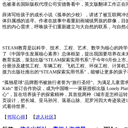
也被著名国际版权代理公司安德鲁看中，英文版翻译工作正在
薛涛写给孩子的成长小说《孤单的少校》，讲述了被互联网冲
体归属感的追寻。作者在故事中着重刻画城镇男孩的群像，目
性的内心需求，呼唤孩子们重新建立与大自然的联系，与自然
STEAM教育是以科学、技术、工程、艺术、数学为核心的跨学
了《中国学生发展核心素养》总体框架，提出我国要培养在未来
教育实践，策划出版“STEAM探索实用书系”,于今年9月份上
分册涉及建筑工程、车辆工程、飞机工程、环保工程、计算机工
接力出版社推出的“STEAM探索实用书系”，能够让更多的孩子
“孤独星球”品牌图书被旅行者誉为“旅行圣经”。为满足儿童需求，孤独星球
Kids” 签订合作协议，成为中国唯一一家获授权出版 Lonely
心”，旨在培养孩子的探索精神，其首批两种《城市是怎样运转
页设计，把长城、亚马孙河、落基山脉、尼罗河四大奇迹装进1
式看待世界。
【
书写心得
】
【
进入社区
】