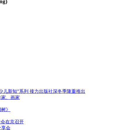
ing
)
少儿新知”系列 接力出版社深冬季隆重推出
作家、画家
桐树》
发会在京召开
分享会