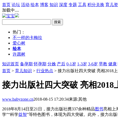
首页
论坛
活动
绘本
博客
知识
深度
专题
工具
积分兑换
育儿资
加载中....
热门：
不一样的卡梅拉
爱心树
绘本
许愿树
知识首页
备孕期
怀孕期
分娩
产后
0-1岁
1-3岁
3-6岁
早教
健康
首页
>
育儿知识
>
行业热点
> 接力出版社四大突破 亮相2018
接力出版社四大突破 亮相201
www.babyzone.cn
2018-08-15 17:20:34
来源:其他
2018年8月14日至21日，接力出版社携337余种精品
图书
亮相上
学”“科学
益智
”等特色图书，体现为四大突破。此外，接力出