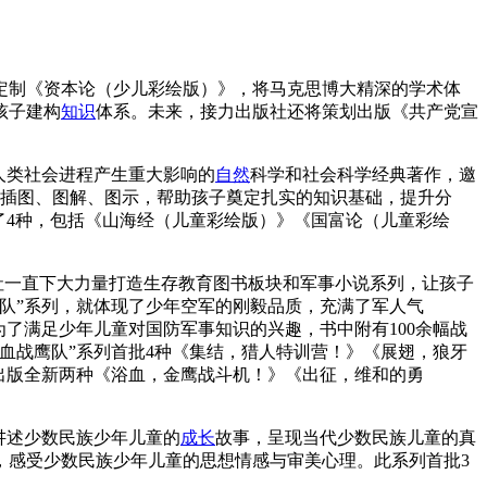
定制《资本论（少儿彩绘版）》，将马克思博大精深的学术体
孩子建构
知识
体系。未来，接力出版社还将策划出版《共产党宣
人类社会进程产生重大影响的
自然
科学和社会科学经典著作，邀
绘插图、图解、图示，帮助孩子奠定扎实的知识基础，提升分
了4种，包括《山海经（儿童彩绘版）》《国富论（儿童彩绘
社一直下大力量打造生存教育图书板块和军事小说系列，让孩子
队”系列，就体现了少年空军的刚毅品质，充满了军人气
了满足少年儿童对国防军事知识的兴趣，书中附有100余幅战
血战鹰队”系列首批4种《集结，猎人特训营！》《展翅，狼牙
即将出版全新两种《浴血，金鹰战斗机！》《出征，维和的勇
讲述少数民族少年儿童的
成长
故事，呈现当代少数民族儿童的真
，感受少数民族少年儿童的思想情感与审美心理。此系列首批3