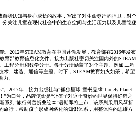
成自我认知与身心成长的故事，写出了对生命尊严的捍卫，对个
十分关注儿童在现代社会中的生存空间与生活压力以及儿童隐秘
012年STEAM教育在中国蓬勃发展，教育部在2016年发布
教育部教育信息化文件。接力出版社密切关注国内外的STEAM
册、工程分册和数学分册。每个分册涵盖了34个主题。例如,工程
术、建造、通信等主题。时下，STEAM教育如火如荼，希望
助力。
017年，接力出版社与“孤独星球”童书品牌“Lonely Planet
“来探索吧！”为口号，品牌使命是“让孩子对这个奇妙的世界保持好奇之
新系列“旅行科普折叠绘本”暑期即将上市，该系列采用风琴折
议的旅行，帮助孩子形成网络化的知识体系，用整体性的思维方