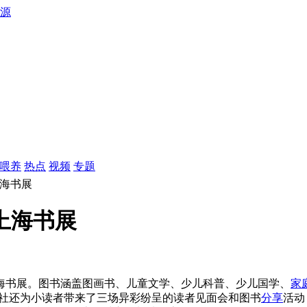
源
喂养
热点
视频
专题
上海书展
8上海书展
海书展。图书涵盖图画书、儿童文学、少儿科普、少儿国学、
家
版社还为小读者带来了三场异彩纷呈的读者见面会和图书
分享
活动