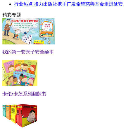
行业热点
接力出版社携手广发希望慈善基金走进延安
精彩专题
我的第一套亲子安全绘本
卡伦•卡茨系列翻翻书