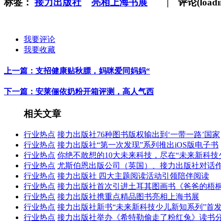
标签：
接力出版社
亮相上海书展
|
评论(
load
我要评论
我要收藏
上一篇：
支招健康贴秋膘，妈咪爱同妈妈“
下一篇：
安莱俪依奶粉开箱评测，高人气西
相关文章
行业热点
接力出版社76种图书版权输出到‘一带一路’国家
行业热点
接力出版社“第一次发现”系列推出iOS版电子书
行业热点
你绝不敢想的10大未来科技，尽在“未来新科技
行业热点
尤斯伯恩出版公司（英国）、接力出版社对话
行业热点
接力出版社 四大主题阅读活动引领陪伴阅读
行业热点
接力出版社首次引进土耳其图画书《爸爸的梧
行业热点
接力出版社携重点精品图书亮相上海书展
行业热点
接力出版社新书“未来新科技少儿新知系列”首
行业热点
接力出版社举办《希特勒偷走了粉红兔》读书