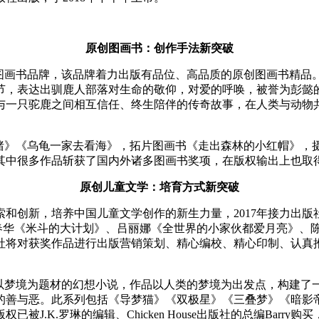
原创图画书：创作手法新突破
图画书品牌，该品牌着力出版有品位、高品质的原创图画书精品
节，表达出驯鹿人部落对生命的敬仰，对爱的呼唤，被誉为彭懿的
与一只驼鹿之间相互信任、终生陪伴的传奇故事，在人类与动物
的猪》《乌龟一家去看海》，拓片图画书《走出森林的小红帽》，
，其中很多作品斩获了国内外诸多图画书奖项，在版权输出上也取
原创儿童文学：培育方式新突破
和创新，培养中国儿童文学创作的新生力量，2017年接力出版
晓，郑春华《米斗的大计划》、吕丽娜《全世界的小家伙都爱月亮》
版社将对获奖作品进行出版营销策划、精心编校、精心印制、认真
以梦境为题材的幻想小说，作品以人类的梦境为出发点，构建了一
善与恶。此系列包括《导梦猫》《双极星》《三叠梦》《暗影帝
.K.罗琳的编辑、Chicken House出版社的总编Barry