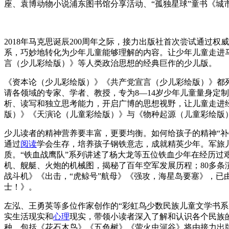
座、袁博动物小说浦东图书馆分享活动、“孤独星球”童书《城
2018年马克思诞辰200周年之际，接力出版社首次尝试通过权
系，巧妙地转化为少年儿童能够理解的内容。让少年儿童走进
言（少儿彩绘版）》等人类政治思想的经典巨作的少儿版。
《资本论（少儿彩绘版）》《共产党宣言（少儿彩绘版）》都
请各领域的专家、学者、教授，专为8—14岁少年儿童量身定
析、读写和独立思考能力，开启广博的思想视野，让儿童走进经
版）》《天演论（儿童彩绘版）》与《物种起源（儿童彩绘版）
少儿读者的精神营养要丰富，更要均衡。如何给孩子的精神“补
通过
阅读
学会生存，培养孩子钢铁意志，成就精英少年。军旅
质。“铁血战鹰队”系列讲述了杨大龙等五位铁血少年在经历过
机、舰艇、火炮的机械图，揭秘了百年空军发展历程；80多条
战斗机》《出击，“虎鲸号”航母》《强攻，海星岛要塞》，已由
士！》。
左泓、王勇英等多位作家创作的“彩虹鸟少数民族儿童文学书
实生活现实和
心理
现实，带领小读者深入了解和认识各个民族
种，包括《花石木鸟》《五色树》《萤火虫河谷》将由接力出版