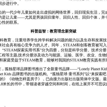
同步进行中。
击的一代少年儿童如何走出虚拟的网络世界，回归现实生活，完
的是让儿童——尤其是男孩回归童年、回归人性、回归个体，并
心性的联系。
科普益智：教育理念新突破
科教育，注重培养学生跨学科解决问题的能力以及生存和发展技能。2
社会具有核心竞争力的人才。同年，STEAM和创客教育被写入
市。“STEAM探索实用书系”分为四册，分别是科学分册、技术分
程等主题,技术分册涉及动力与能源、运输、医学、农业、生物技
和家庭受益于STEAM教育，能够对我国的STEAM教育实践有所
品牌图书推出了全新童书品牌——“Lonely Planet Kids”。2
 Planet Kids 品牌图书的出版机构。“孤独星球·童书系列”以
的》《动物怎样盖房子》，已由接力出版社出版简体中文版。最
.8米长的书中，带领读者穿越空间和时间，在纸上展开不可思