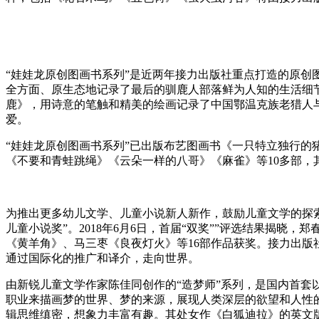
“娃娃龙原创图画书系列”是近两年接力出版社重点打造的原创
全方面、原生态地记录了最后的驯鹿人部落鲜为人知的生活细
鹿》，用诗意的笔触和精美的绘画记录了中国鄂温克族老猎人
爱。
“娃娃龙原创图画书系列”已出版布艺图画书《一只特立独行
《不要和青蛙跳绳》《云朵一样的八哥》《麻雀》等10多部
为推出更多幼儿文学、儿童小说新人新作，鼓励儿童文学的探索
儿童小说奖”。2018年6月6日，首届“双奖””评选结果揭
《黄羊角》、马三枣《良夜灯火》等16部作品获奖。接力出
通过国际化的推广和译介，走向世界。
由新锐儿童文学作家陈佳同创作的“造梦师”系列，是国内首套
职业来描画梦的世界、梦的来源，展现人类深层的欲望和人性的
辑思维缜密，想象力丰富有趣。其处女作《白狐迪拉》的英文版权已被J