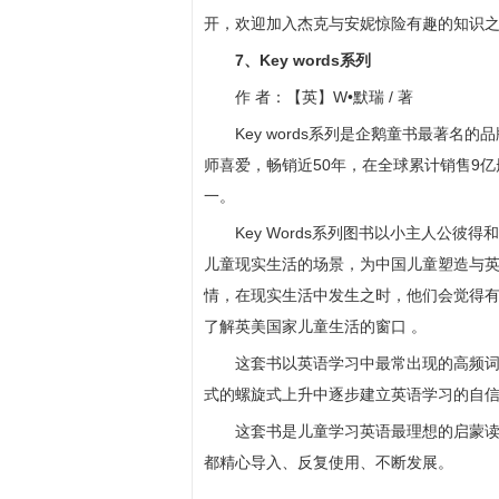
开，欢迎加入杰克与安妮惊险有趣的知识
7、Key words系列
作 者：【英】W•默瑞 / 著
Key words系列是企鹅童书最著
师喜爱，畅销近50年，在全球累计销售9亿册
一。
Key Words系列图书以小主人公
儿童现实生活的场景，为中国儿童塑造与
情，在现实生活中发生之时，他们会觉得有
了解英美国家儿童生活的窗口 。
这套书以英语学习中最常出现的高频
式的螺旋式上升中逐步建立英语学习的自
这套书是儿童学习英语最理想的启蒙
都精心导入、反复使用、不断发展。