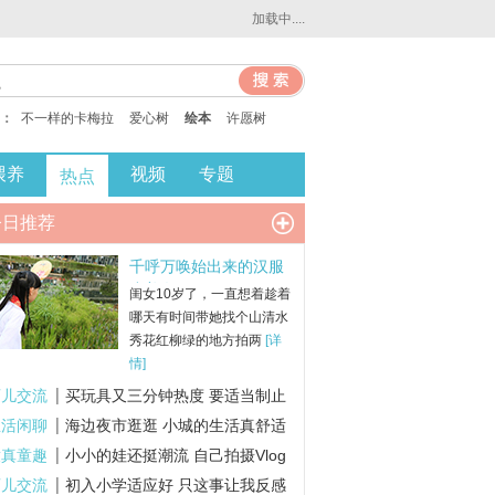
加载中....
：
不一样的卡梅拉
爱心树
绘本
许愿树
喂养
视频
专题
热点
今日推荐
千呼万唤始出来的汉服
小美女
闺女10岁了，一直想着趁着
哪天有时间带她找个山清水
秀花红柳绿的地方拍两
[详
情]
育儿交流
买玩具又三分钟热度 要适当制止
生活闲聊
海边夜市逛逛 小城的生活真舒适
童真童趣
小小的娃还挺潮流 自己拍摄Vlog
育儿交流
初入小学适应好 只这事让我反感