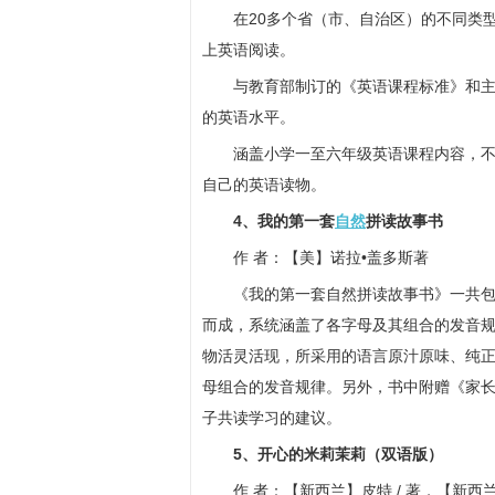
在20多个省（市、自治区）的不同类
上英语阅读。
与教育部制订的《英语课程标准》和
的英语水平。
涵盖小学一至六年级英语课程内容，
自己的英语读物。
4、我的第一套
自然
拼读故事书
作 者：【美】诺拉•盖多斯著
《我的第一套自然拼读故事书》一共包
而成，系统涵盖了各字母及其组合的发音
物活灵活现，所采用的语言原汁原味、纯
母组合的发音规律。另外，书中附赠《家
子共读学习的建议。
5、开心的米莉茉莉（双语版）
作 者：【新西兰】皮特 / 著，【新西兰