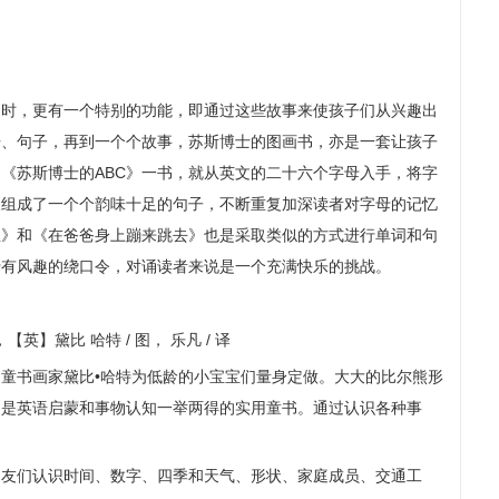
同时，更有一个特别的功能，即通过这些故事来使孩子们从兴趣出
语、句子，再到一个个故事，苏斯博士的图画书，亦是一套让孩子
《苏斯博士的ABC》一书，就从英文的二十六个字母入手，将字
又组成了一个个韵味十足的句子，不断重复加深读者对字母的记忆
鱼》和《在爸爸身上蹦来跳去》也是采取类似的方式进行单词和句
饶有风趣的绕口令，对诵读者来说是一个充满快乐的挑战。
【英】黛比 哈特 / 图， 乐凡 / 译
童书画家黛比•哈特为低龄的小宝宝们量身定做。大大的比尔熊形
。是英语启蒙和事物认知一举两得的实用童书。通过认识各种事
朋友们认识时间、数字、四季和天气、形状、家庭成员、交通工