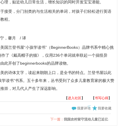
知心理，贴近幼儿日常生活，增长知识的同时开发宝宝潜能。
易于接受，分门别类的与生活相关的单词，对孩子们轻松进行英语
蒙教程。
恩宁，馨月 / 译
兰登书屋“小孩学读书”（BeginnerBooks）品牌书系中精心挑
创作了《戴高帽子的猫》，仅用236个单词就串联起一个搞怪异
创了beginnerbooks的品牌读物。
优美的诗体文字，读起来朗朗上口，是全书的特点。兰登书屋以此
孩学读书”书系。五十多年来，丛书受到了众多儿童教育家的极大赞
泛推崇，对几代人产生了深远影响。
【
进入社区
】
【
书写心得
】
我要评论
我要收藏
下一篇：
我国农村留守流动儿童已近亿