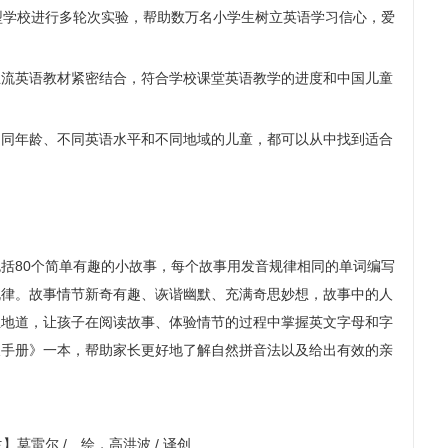
型学校进行多轮次实验，帮助数万名小学生树立英语学习信心，爱
主流英语教材紧密结合，符合学校课堂英语教学的进度和中国儿童
不同年龄、不同英语水平和不同地域的儿童，都可以从中找到适合
括80个简单有趣的小故事，每个故事用发音规律相同的单词编写
规律。故事情节新奇有趣、诙谐幽默、充满奇思妙想，故事中的人
正地道，让孩子在阅读故事、体验情节的过程中掌握英文字母和字
长手册》一本，帮助家长更好地了解自然拼音法以及给出有效的亲
】莫雷尔 / 绘，高洪波 / 译创