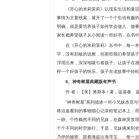
《开心的米莉茉莉》以现实生活和童
事情为主要线索，展开了一个个生动有趣
明确，就是要培养孩子如何学会做人、做
家长都希望孩子从小阅读一些好书，在书
在《开心的米莉茉莉》丛书中，每一
字，没有刻板的说教，但那些我们希望孩
浮现出来，深深地吸引着孩子。让孩子在
样一个好孩子的快乐。孩子在读故事中轻
6、神奇树屋典藏版有声书
作 者：【美】奥斯本 / 著，蓝葆春、蓝
“神奇树屋”系列描述一对小兄妹杰克
将沿途看到的事物细心记录程笔记本上；
一静、个性截然不同的兄妹，在森林里发
个个不同的时空旅行。于是，兄妹俩来到
乃伊的秘密、跟着海盗出海寻宝……每一次