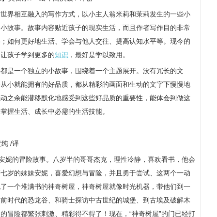
话世界相互融入的写作方式，以小主人翁米莉和茉莉发生的一些小
的小故事。故事内容贴近孩子的现实生活，而且作者写作目的非常
事；如何更好地生活、学会与他人交往、提高认知水平等。现今的
中让孩子学到更多的
知识
，最好是学以致用。
本都是一个独立的小故事，围绕着一个主题展开。没有冗长的文
子从小就能拥有的好品质，都从精彩的画面和生动的文字下慢慢地
感动之余能潜移默化地感受到这些好品质的重要性，能体会到做这
松掌握生活、成长中必需的生活技能。
纯 /译
与安妮的冒险故事。八岁半的哥哥杰克，理性冷静，喜欢看书，他会
而七岁的妹妹安妮，喜爱幻想与冒险，并且勇于尝试、这两个一动
现了一个堆满书的神奇树屋，神奇树屋就像时光机器，带他们到一
史前时代的恐龙谷、和骑士探访中古世纪的城堡、到古埃及破解木
的冒险都繁张刺激、精彩得不得了！现在，“神奇树屋”的门已经打