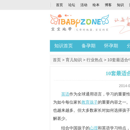
首页
论坛
活动
绘本
博客
知识
知识首页
备孕期
怀孕期
首页
>
育儿知识
>
行业热点
> 10套最适
10套最
2014-0
英语
作为全球通用语言，学习的重要
为如今每位家长
教育孩子
的重要内容之一
也越来越多。但大多数家长对如何选择孩
解甚少。
结合中国孩子的
心理
和英语学习特点