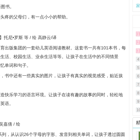
语图书。
而头疼的父母们，有一点小小的帮助。
1
托尼•罗斯 等 / 绘 高静云/译
2
育出版集团的一套幼儿英语阅读教材。这套书一共有101本书，每
3
庭
生活、校园生活、业余生活等等。让孩子在生活中的不同情景
4
记忆单词和句子。
5
合，书中还有一些真实的图片，让孩子有真实的视觉感受，贴近孩
6
7
8
创造快乐学习的语言环境。让孩子在读有趣的故事的同时，轻松地
9
出英语。
1
吴嘉倩 / 绘
拼读王》系列，从认识26个字母的字形、发音到相关单词，让孩子透过圆圆