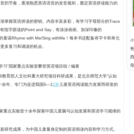
的音韵节奏，逐渐熟悉英语语音的发音规则，奠定英语拼读能力的
渐掌握英语拼读的密钥。内容丰富多彩，有学习字母部分的Trace
 Me，有指字跟读的Point and Say，有涂涂画画、加深印像的
琅琅上口的童谣Rhyme with Me/Sing withMe！每本书还配备有字卡和单元
得更多复习和诵读的机会。
学习”国家重点实验室攀登英语项目组 / 编著
”和教育部人文社科重大研究项目科研成果，是北京师范大学“认知
十余年、专门为促进我国5—1
2岁
儿童英语阅读能力发展而研发的
国家重点实验室十余年探索中国儿童脑与认知发展和英语学习规律的
最新研究成果，为中国儿童量身定制的英语阅读内容和学习方式。