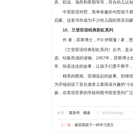
具、职业、场所和星期等等，符合幼儿认
中英双语对照，简单有趣的句型孩子
启蒙。这套书亦成为不少幼儿园的英语启
10、兰登双语经典彩虹系列
作 者：苏斯博士，P.D.伊斯曼 / 著，
《兰登双语经典彩虹系列》丛书，是从美国
选、结集而成的读物。1957年，苏斯博士
常、惊喜连连的故事，让孩子们爱不释手，由此开
精美的图画、高潮迭起的故事、韵律
为开端创设了旨在激发儿童阅读兴趣的“小
扬，在英语世界的学校和图书馆里受到广
标签：
英语书
阅读
|
评论(
loading
)
上一篇：
像英国孩子一样学习英文