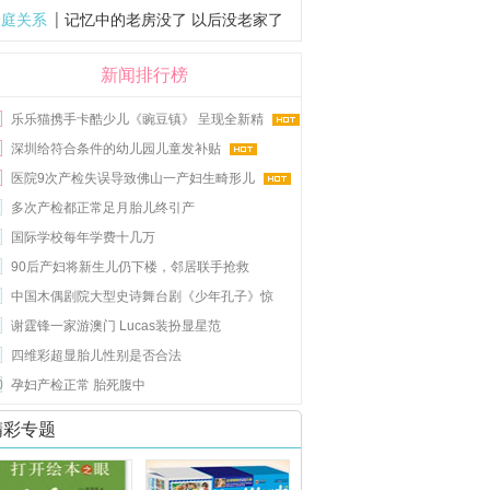
家庭关系
记忆中的老房没了 以后没老家了
新闻排行榜
乐乐猫携手卡酷少儿《豌豆镇》 呈现全新精
深圳给符合条件的幼儿园儿童发补贴
医院9次产检失误导致佛山一产妇生畸形儿
多次产检都正常足月胎儿终引产
国际学校每年学费十几万
90后产妇将新生儿仍下楼，邻居联手抢救
中国木偶剧院大型史诗舞台剧《少年孔子》惊
谢霆锋一家游澳门 Lucas装扮显星范
四维彩超显胎儿性别是否合法
0
孕妇产检正常 胎死腹中
精彩专题