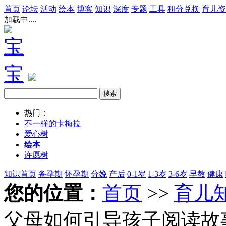
首页
论坛
活动
绘本
博客
知识
深度
专题
工具
积分兑换
育儿资
加载中....
热门：
不一样的卡梅拉
爱心树
绘本
许愿树
知识首页
备孕期
怀孕期
分娩
产后
0-1岁
1-3岁
3-6岁
早教
健康
您的位置：
首页
>>
育儿
父母如何引导孩子阅读故