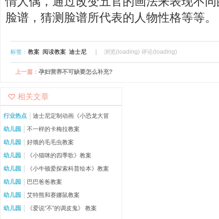
情人偶，通过改变五官的画法来表现不同
脸谱，猜测脸谱所代表的人物性格等等。
标签：
教案
阅读教案
迪士尼
| 浏览(
loading
) 评论(
loading
)
上一篇：
孕妇营养不可缺要怎么补充?
相关文章
行业热点
迪士尼定制动画《小恐龙大冒
险》，精美白垩纪场景图曝光
幼儿园
不一样的卡梅拉教案
幼儿园
好饿的毛毛虫教案
幼儿园
《小猫咪的四季歌》教案
幼儿园
《小牛顿爱探索科普绘本》教案
幼儿园
巴巴爸爸教案
幼儿园
艾特熊和赛娜鼠教案
幼儿园
《爱说“不”的调皮鬼》 教案