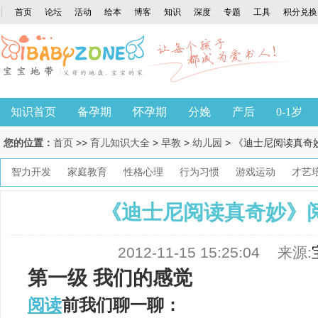
首页
论坛
活动
绘本
博客
知识
深度
专题
工具
积分兑换
知识首页
备孕期
怀孕期
分娩
产后
0-1岁
您的位置：
首页
>>
育儿知识大全
>
早教
>
幼儿园
> 《迪士尼阅读真奇
智力开发
家庭教育
性格心理
行为习惯
游戏运动
才艺
《迪士尼阅读真奇妙》
2012-11-15 15:25:04
来源:
第一级 我们的感觉
阅读
前我们聊一聊：