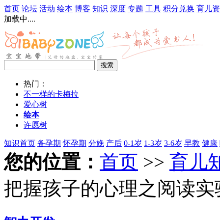
首页
论坛
活动
绘本
博客
知识
深度
专题
工具
积分兑换
育儿资
加载中....
热门：
不一样的卡梅拉
爱心树
绘本
许愿树
知识首页
备孕期
怀孕期
分娩
产后
0-1岁
1-3岁
3-6岁
早教
健康
您的位置：
首页
>>
育儿
把握孩子的心理之阅读实